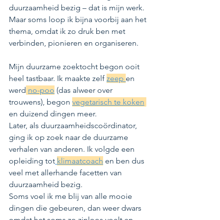
duurzaamheid bezig – dat is mijn werk. 
Maar soms loop ik bijna voorbij aan het 
thema, omdat ik zo druk ben met 
verbinden, pionieren en organiseren.
Mijn duurzame zoektocht begon ooit 
heel tastbaar. Ik maakte zelf 
zeep 
en 
werd
no-poo
 (das alweer over 
trouwens), begon 
vegetarisch te koken
en duizend dingen meer.
Later, als duurzaamheidscoördinator, 
ging ik op zoek naar de duurzame 
verhalen van anderen. Ik volgde een 
opleiding tot
klimaatcoach
 en ben dus 
veel met allerhande facetten van 
duurzaamheid bezig.
Soms voel ik me blij van alle mooie 
dingen die gebeuren, dan weer dwars 
omdat het soms zo zinloos voelt en 