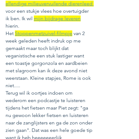
ellendige milieuvervuilende dierenleed 
voor een stukje vlees hoe overtuigder 
ik ben. Ik wil 
mijn bijdrage leveren
hierin.  
Het 
Stoppenmetzuivel-filmpje
 van 2 
week geleden heeft indruk op me 
gemaakt maar toch blijkt dat 
veganistische een stuk lastiger want 
een toastje gorgonzola en aardbeien 
met slagroom kan ik deze avond niet 
weerstaan. Kleine stapjes, Rome is ook 
niet.....
Terug wil ik oortjes indoen om 
wederom een podcastje te luisteren 
tijdens het fietsen maar Piet zegt: "ga 
nu gewoon lekker fietsen en luisteren 
naar de zanglijsters en ga de zon onder 
zien gaan". Dat was een hele goede tip 
want ik heb heeeeeeerlijk 