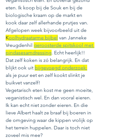
veganistisch eten. En bovenal gezond 
eten. Ik koop bij de Souk en bij de 
biologische kraam op de markt en 
kook daar zelf allerhande prutjes van. 
Afgelopen week bijvoorbeeld uit de 
K
oolhydraatarme bijbel
 van Janneke 
Vreugdenhil 
geroosterde spitskool met 
pindasesamdressing
. Echt heerlijk!! 
Dat zelf koken is zó belangrijk. En dat 
blijkt ook uit 
bijgevoegd onderzoek:
als je puur eet en zelf kookt slinkt je 
buikvet vanzelf! 
Vegetarisch eten kost me geen moeite, 
veganistisch wel. En dan vooral eieren. 
Ik kan echt niet zonder eieren. En die 
lieve Albert haalt ze braaf bij boeren in 
de omgeving waar de kippen vrolijk op 
het terrein huppelen. Daar is toch niet 
zoveel mis mee?