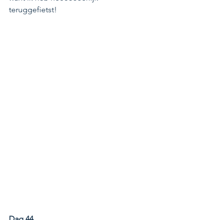
teruggefietst! 
Dag 44