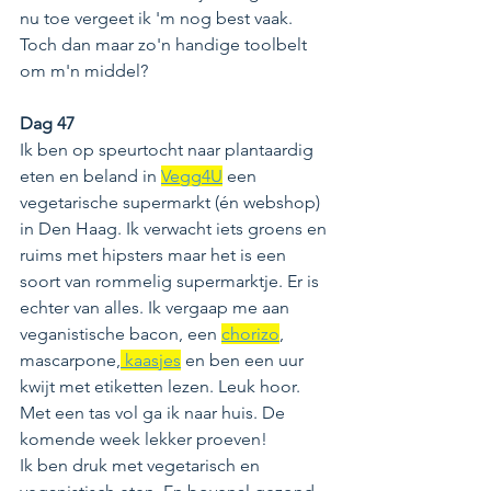
nu toe vergeet ik 'm nog best vaak. 
Toch dan maar zo'n handige toolbelt 
om m'n middel?
Dag 47 
Ik ben op speurtocht naar plantaardig 
eten en beland in 
Vegg4U
 een 
vegetarische supermarkt (én webshop) 
in Den Haag. Ik verwacht iets groens en 
ruims met hipsters maar het is een 
soort van rommelig supermarktje. Er is 
echter van alles. Ik vergaap me aan 
veganistische bacon, een 
chorizo
, 
mascarpone,
 kaasjes
 en ben een uur 
kwijt met etiketten lezen. Leuk hoor. 
Met een tas vol ga ik naar huis. De 
komende week lekker proeven! 
Ik ben druk met vegetarisch en 