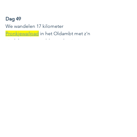
Dag 49
We wandelen 17 kilometer 
Pronkjewailpad
 in het Oldambt met z'n 
eindeloze graanvelden en het is 
heerlijk. Thuisgekomen maak ik een 
veganistisch borrelbord met 
mosterdkaas, walnotenkaas, carrotlox 
en artisjokkensalade met wat nootjes. 
Glaasje wijn erbij. Heerlijk!!! 
P.s. Nog steeds de Groningse 
wijnboerderij niet ontdekt. Iemand een 
idee?
Duurzame tips van de week:
Vriendin Agnes: in zonnebrand zit 
heel veel troep dat slecht is voor 
de natuur. Ik heb als alternatief de 